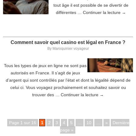
tout âge il est possible de se divertir de
différentes …
Continuer la lecture
→
Comment savoir quel casino est légal en France ?
By
Maroquinier voyageur
Tous les types de jeux en ligne ne sont pas
autorisés en France. Il s’agit de jeux
d’argent qui sont contrôlés par l’état et dont la légalité dépend de
celui ci. Vous voyagez prochainement et souhaitez savoir ou
trouver des …
Continuer la lecture
→
Page 1 sur 16
1
2
3
4
5
…
10
…
»
Dernière
page »