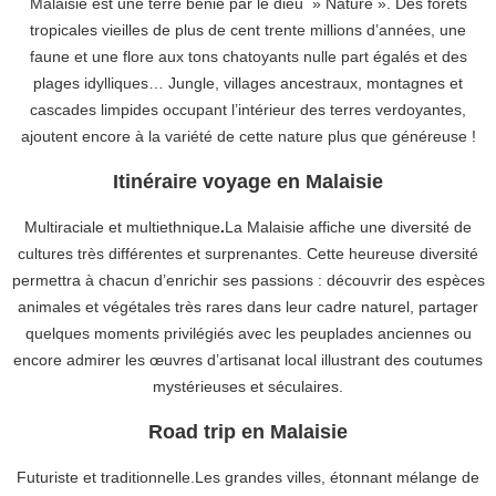
Malaisie est une terre bénie par le dieu » Nature ».
Des forêts
tropicales vieilles de plus de cent trente millions d’années, une
faune et une flore aux tons chatoyants nulle part égalés et des
plages idylliques… Jungle, villages ancestraux, montagnes et
cascades limpides occupant l’intérieur des terres verdoyantes,
ajoutent encore à la variété de cette nature plus que généreuse !
Itinéraire voyage en Malaisie
Multiraciale et multiethnique
.
La Malaisie affiche une diversité de
cultures très différentes et surprenantes. Cette heureuse diversité
permettra à chacun d’enrichir ses passions : découvrir des espèces
animales et végétales très rares dans leur cadre naturel, partager
quelques moments privilégiés avec les peuplades anciennes ou
encore admirer les œuvres d’artisanat local illustrant des coutumes
mystérieuses et séculaires.
Road trip en Malaisie
Futuriste et traditionnelle.Les grandes villes, étonnant mélange de