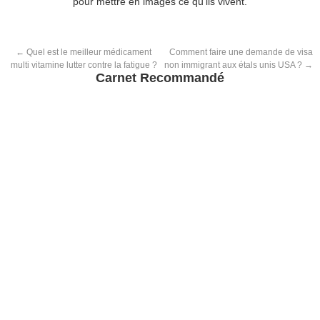
pour mettre en images ce qu’ils vivent.
←
Quel est le meilleur médicament
Comment faire une demande de visa
multi vitamine lutter contre la fatigue ?
non immigrant aux étals unis USA ?
→
Carnet Recommandé